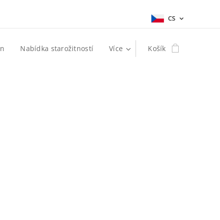
CS
in
Nabídka starožitností
Více
Košík