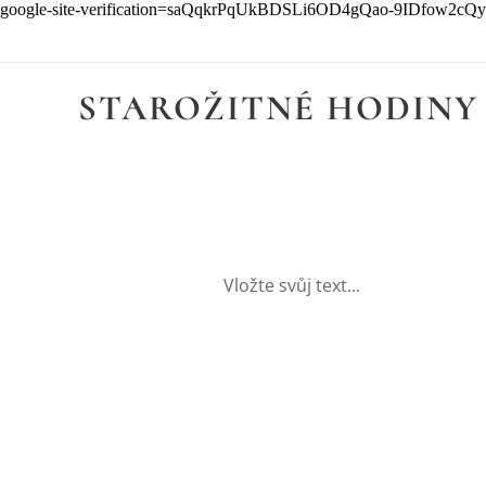
google-site-verification=saQqkrPqUkBDSLi6OD4gQao-9IDfow2c
STAROŽITNÉ HODINY
Vložte svůj text...