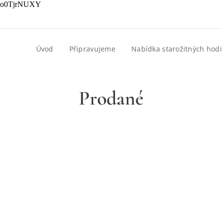
Qyo0TjrNUXY
Úvod
Připravujeme
Nabídka starožitných hod
Prodané