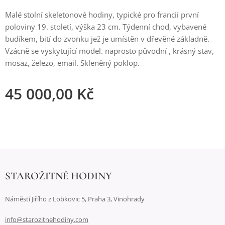
Malé stolní skeletonové hodiny, typické pro francii první
poloviny 19. století, výška 23 cm. Týdenní chod, vybavené
budíkem, bití do zvonku jež je umístěn v dřevěné základně.
Vzácně se vyskytující model. naprosto původní , krásný stav,
mosaz, železo, email. Skleněný poklop.
45 000,00
Kč
STAROŽITNÉ HODINY
Náměstí Jiřího z Lobkovic 5, Praha 3, Vinohrady
info@starozitnehodiny.com