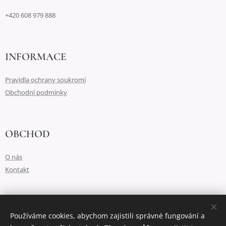
+420 608 979 888
INFORMACE
Pravidla ochrany soukromí
Obchodní podmínky
OBCHOD
O nás
Kontakt
Vytvořeno službou
Webnode
Cookies
Používáme cookies, abychom zajistili správné fungování a