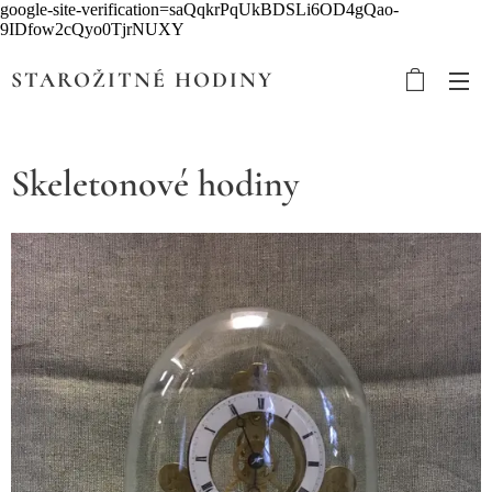
google-site-verification=saQqkrPqUkBDSLi6OD4gQao-
9IDfow2cQyo0TjrNUXY
STAROŽITNÉ HODINY
Skeletonové hodiny