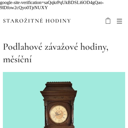
google-site-verification=saQqkrPqUkBDSLi6OD4gQao-
9IDfow2cQyo0TjrNUXY
STAROŽITNÉ HODINY
Podlahové závažové hodiny,
měsíční