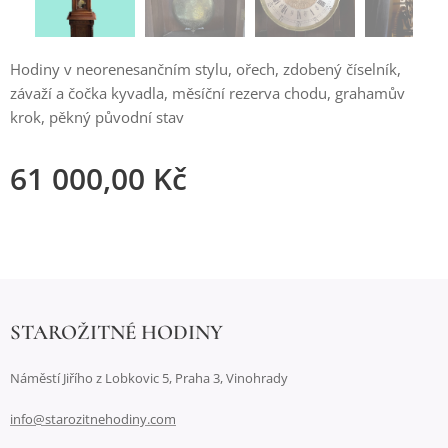
Hodiny v neorenesančním stylu, ořech, zdobený číselník,
závaží a čočka kyvadla, měsíční rezerva chodu, grahamův
krok, pěkný původní stav
61 000,00
Kč
STAROŽITNÉ HODINY
Náměstí Jiřího z Lobkovic 5, Praha 3, Vinohrady
info@starozitnehodiny.com