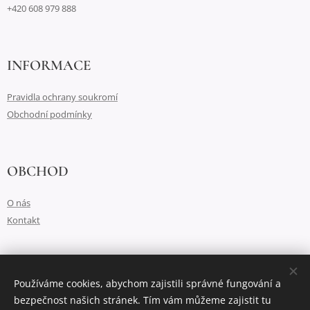
+420 608 979 888
INFORMACE
Pravidla ochrany soukromí
Obchodní podmínky
OBCHOD
O nás
Kontakt
Vytvořeno službou
Webnode
Cookies
Používáme cookies, abychom zajistili správné fungování a
bezpečnost našich stránek. Tím vám můžeme zajistit tu
Jazyky