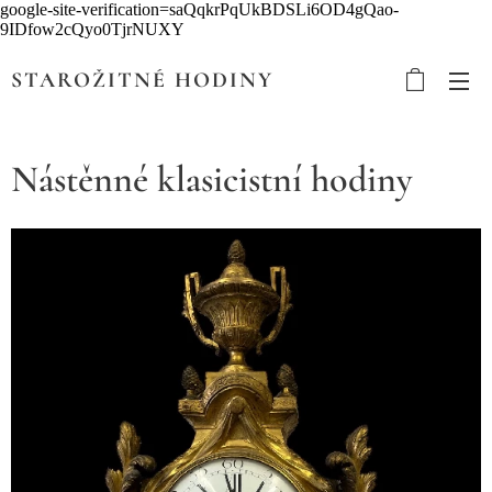
google-site-verification=saQqkrPqUkBDSLi6OD4gQao-
9IDfow2cQyo0TjrNUXY
STAROŽITNÉ HODINY
Nástěnné klasicistní hodiny