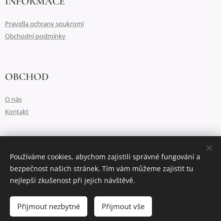
INFORMACE
Pravidla ochrany soukromí
Obchodní podmínky
OBCHOD
O nás
Kontakt
Vytvořeno službou
Webnode
Cookies
Používáme cookies, abychom zajistili správné fungování a
bezpečnost našich stránek. Tím vám můžeme zajistit tu
Jazyky
nejlepší zkušenost při jejich návštěvě.
Čeština
English
Do košíku
Přijmout nezbytné
Přijmout vše