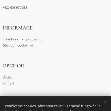
+420 608 979 888
INFORMACE
Pravidla ochrany soukromí
Obchodní podmínky
OBCHOD
O nás
Kontakt
Vytvořeno službou
Webnode
Cookies
Používáme cookies, abychom zajistili správné fungování a