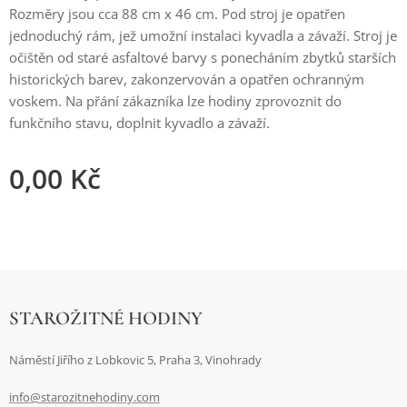
Rozměry jsou cca 88 cm x 46 cm. Pod stroj je opatřen
jednoduchý rám, jež umožní instalaci kyvadla a závaží. Stroj je
očištěn od staré asfaltové barvy s ponecháním zbytků starších
historických barev, zakonzervován a opatřen ochranným
voskem. Na přání zákazníka lze hodiny zprovoznit do
funkčního stavu, doplnit kyvadlo a závaží.
0,00
Kč
STAROŽITNÉ HODINY
Náměstí Jiřího z Lobkovic 5, Praha 3, Vinohrady
info@starozitnehodiny.com