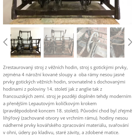
Zrestaurovaný stroj z věžních hodin, stroj s gotickými prvky,
zejména 4 nárožní kované sloupy a oba rámy nesou jasné
prvky gotických věžních hodin, srovnatelné s dochovanými
hodinami z poloviny 14. století jak z anglie tak z
francouzských zemí. stroj je později doplněn tehdy moderním
a přenějším Lepautovým kolíčkovým krokem
(pravděpodobně koncem 18. století). Původní chod byl zřejmě
lihýřový (zachované otvory ve vrchním rámu). hodiny nesou
nádherné prvky kovářského zpracování materiálu, svařování
v ohni, údery po kladivu, staré závity, a zdobené matice.