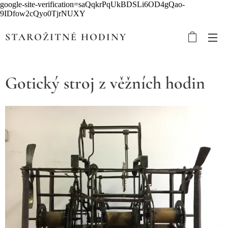
google-site-verification=saQqkrPqUkBDSLi6OD4gQao-
9IDfow2cQyo0TjrNUXY
STAROŽITNÉ HODINY
Gotický stroj z věžních hodin