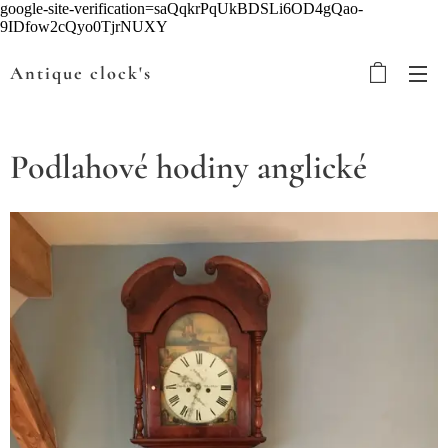
google-site-verification=saQqkrPqUkBDSLi6OD4gQao-
9IDfow2cQyo0TjrNUXY
Antique clock's
Podlahové hodiny anglické