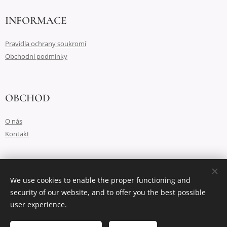
INFORMACE
Pravidla ochrany soukromí
Obchodní podmínky
OBCHOD
O nás
Kontakt
Vytvořeno službou
Webnode
Cookies
We use cookies to enable the proper functioning and
security of our website, and to offer you the best possible
Languages
user experience.
Čeština
English